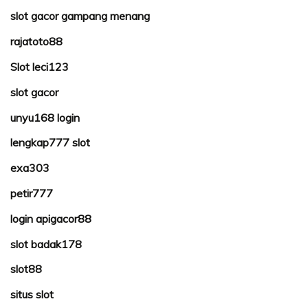
slot gacor gampang menang
rajatoto88
Slot leci123
slot gacor
unyu168 login
lengkap777 slot
exa303
petir777
login apigacor88
slot badak178
slot88
situs slot