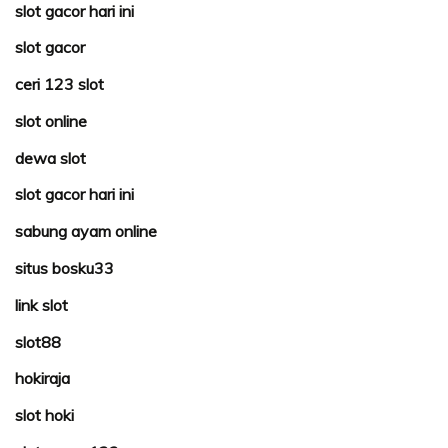
slot gacor hari ini
slot gacor
ceri 123 slot
slot online
dewa slot
slot gacor hari ini
sabung ayam online
situs bosku33
link slot
slot88
hokiraja
slot hoki