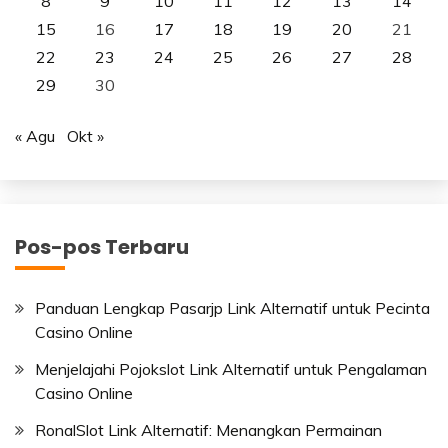
8
9
10
11
12
13
14
15
16
17
18
19
20
21
22
23
24
25
26
27
28
29
30
« Agu
Okt »
Pos-pos Terbaru
Panduan Lengkap Pasarjp Link Alternatif untuk Pecinta
Casino Online
Menjelajahi Pojokslot Link Alternatif untuk Pengalaman
Casino Online
RonalSlot Link Alternatif: Menangkan Permainan