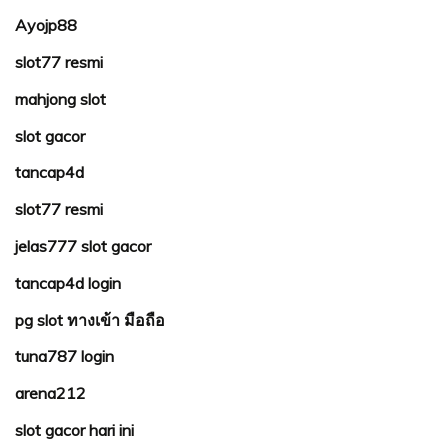
Ayojp88
slot77 resmi
mahjong slot
slot gacor
tancap4d
slot77 resmi
jelas777 slot gacor
tancap4d login
pg slot ทางเข้า มือถือ
tuna787 login
arena212
slot gacor hari ini