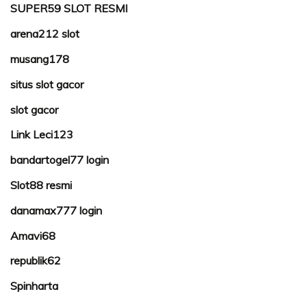
SUPER59 SLOT RESMI
arena212 slot
musang178
situs slot gacor
slot gacor
Link Leci123
bandartogel77 login
Slot88 resmi
danamax777 login
Amavi68
republik62
Spinharta