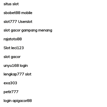
situs slot
sbobet88 mobile
slot777 Userslot
slot gacor gampang menang
rajatoto88
Slot leci123
slot gacor
unyu168 login
lengkap777 slot
exa303
petir777
login apigacor88