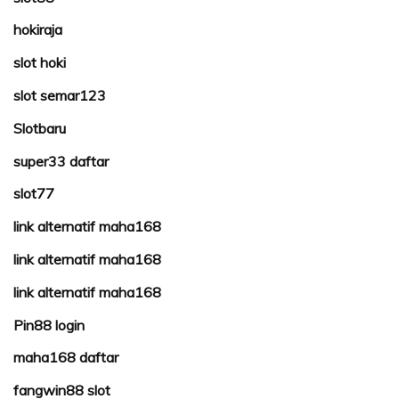
hokiraja
slot hoki
slot semar123
Slotbaru
super33 daftar
slot77
link alternatif maha168
link alternatif maha168
link alternatif maha168
Pin88 login
maha168 daftar
fangwin88 slot