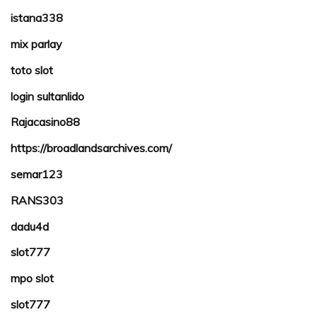
istana338
mix parlay
toto slot
login sultanlido
Rajacasino88
https://broadlandsarchives.com/
semar123
RANS303
dadu4d
slot777
mpo slot
slot777