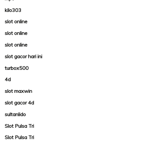
kilo303
slot online
slot online
slot online
slot gacor hari ini
turbox500
4d
slot maxwin
slot gacor 4d
sultanlido
Slot Pulsa Tri
Slot Pulsa Tri