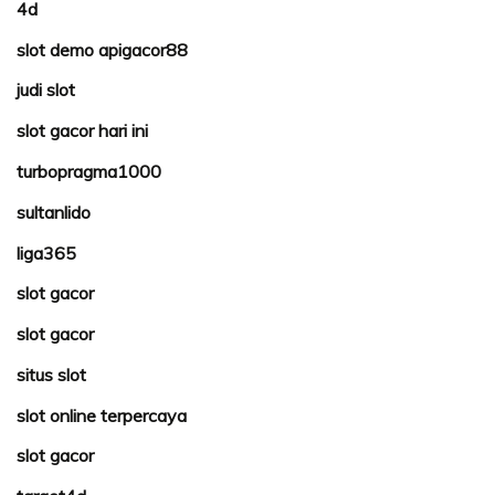
4d
slot demo apigacor88
judi slot
slot gacor hari ini
turbopragma1000
sultanlido
liga365
slot gacor
slot gacor
situs slot
slot online terpercaya
slot gacor