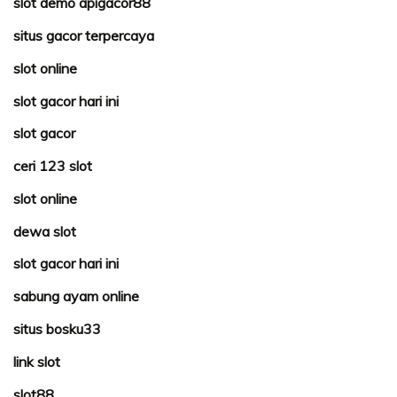
slot demo apigacor88
situs gacor terpercaya
slot online
slot gacor hari ini
slot gacor
ceri 123 slot
slot online
dewa slot
slot gacor hari ini
sabung ayam online
situs bosku33
link slot
slot88