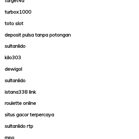
target4d
turbox1000
toto slot
deposit pulsa tanpa potongan
sultanlido
kilo303
dewigol
sultanlido
istana338 link
roulette online
situs gacor terpercaya
sultanlido rtp
mpo