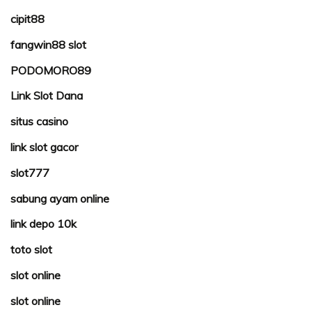
cipit88
fangwin88 slot
PODOMORO89
Link Slot Dana
situs casino
link slot gacor
slot777
sabung ayam online
link depo 10k
toto slot
slot online
slot online