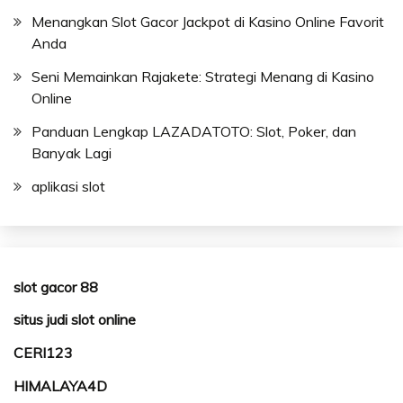
Menangkan Slot Gacor Jackpot di Kasino Online Favorit
Anda
Seni Memainkan Rajakete: Strategi Menang di Kasino
Online
Panduan Lengkap LAZADATOTO: Slot, Poker, dan
Banyak Lagi
aplikasi slot
slot gacor 88
situs judi slot online
CERI123
HIMALAYA4D