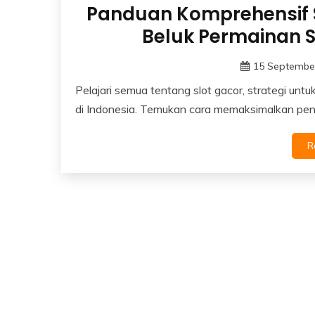
Panduan Komprehensif S
Beluk Permainan Sl
15 Septembe
Pelajari semua tentang slot gacor, strategi unt
di Indonesia. Temukan cara memaksimalkan pen
R