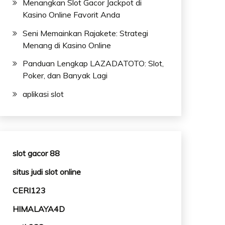
Menangkan Slot Gacor Jackpot di
Kasino Online Favorit Anda
Seni Memainkan Rajakete: Strategi
Menang di Kasino Online
Panduan Lengkap LAZADATOTO: Slot,
Poker, dan Banyak Lagi
aplikasi slot
slot gacor 88
situs judi slot online
CERI123
HIMALAYA4D