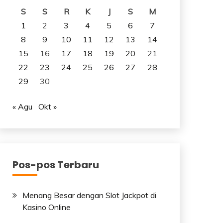
S
S
R
K
J
S
M
1
2
3
4
5
6
7
8
9
10
11
12
13
14
15
16
17
18
19
20
21
22
23
24
25
26
27
28
29
30
« Agu
Okt »
Pos-pos Terbaru
Menang Besar dengan Slot Jackpot di
Kasino Online