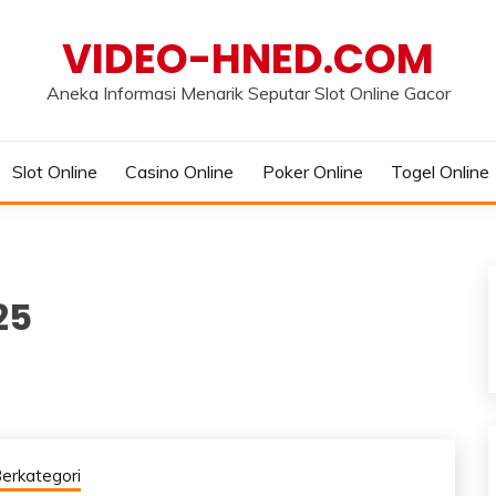
VIDEO-HNED.COM
Aneka Informasi Menarik Seputar Slot Online Gacor
Slot Online
Casino Online
Poker Online
Togel Online
25
erkategori